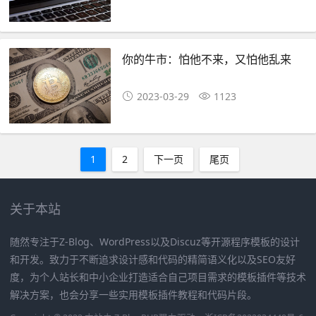
你的牛市：怕他不来，又怕他乱来
2023-03-29
1123
1
2
下一页
尾页
关于本站
随然专注于Z-Blog、WordPress以及Discuz等开源程序模板的设计
和开发。致力于不断追求设计感和代码的精简语义化以及SEO友好
度，为个人站长和中小企业打造适合自己项目需求的模板插件等技术
解决方案，也会分享一些实用模板插件教程和代码片段。