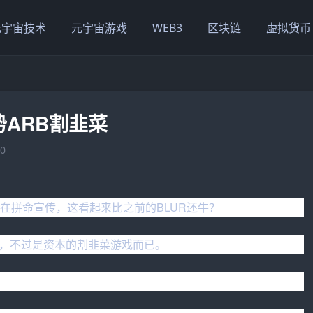
元宇宙技术
元宇宙游戏
WEB3
区块链
虚拟货币
ARB割韭菜
0
在拼命宣传，这看起来比之前的BLUR还牛？
，不过是资本的割韭菜游戏而已。