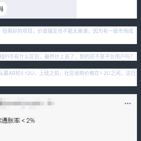
理，但再好的项目，价值锚定也不能太离谱，因为有一级市场成
线PI币有什么区别，最终炒上去了，割的还不是平台用户吗？
私募AB轮0.12U，上线之前，社区收购价格在1-2U之间，这已