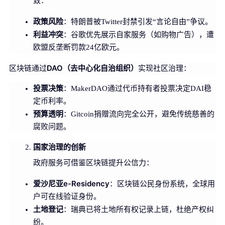
致：
政策风险
：特朗普被Twitter封禁引发“言论自由”争议。
利益冲突
：谷歌优先展示自家服务（如购物广告），遭
欧盟反垄断罚款24亿欧元。
DAO（去中心化自治组织）
区块链通过
实现社区治理：
投票决策
：MakerDAO通过代币持有者投票决定DAI稳
定币利率。
预算透明
：Gitcoin捐赠流向完全公开，避免传统慈善的
腐败问题。
国家治理的创新
政府服务可借鉴区块链提升公信力：
爱沙尼亚e-Residency
：区块链公民身份系统，全球用
户可在线验证身份。
土地登记
：瑞典已将土地所有权记录上链，杜绝产权纠
纷。