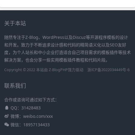
关于本站
随然专注于Z-Blog、WordPress以及Discuz等开源程序模板的设计
和开发。致力于不断追求设计感和代码的精简语义化以及SEO友好
度，为个人站长和中小企业打造适合自己项目需求的模板插件等技术
解决方案，也会分享一些实用模板插件教程和代码片段。
Copyright © 2022 本站由
Z-BlogPHP
强力驱动
浙ICP备2022034449号-6
联系我们
合作或咨询可通过如下方式：
QQ：31428483
微博：weibo.com/xxx
微信：18957134433