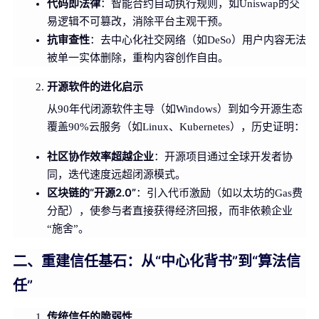
代码即法律
：智能合约自动执行规则，如Uniswap的交
易逻辑不可篡改，消除平台主观干预。
抗审查性
：去中心化社交网络（如DeSo）用户内容无法
被单一实体删除，重构内容创作自由。
开源软件的进化启示
从90年代闭源软件主导（如Windows）到如今开源生态
覆盖90%云服务（如Linux、Kubernetes），历史证明：
社区协作效率超越企业
：开源项目通过全球开发者协
同，迭代速度远超闭源模式。
区块链的“开源2.0”
：引入代币激励（如以太坊的Gas费
分配），使参与者直接获得经济回报，而非依赖企业
“施舍”。
二、重建信任基石：从“中心化背书”到“算法信
任”
传统信任的脆弱性