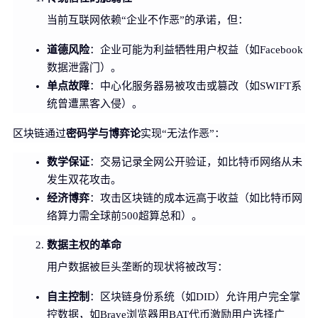
当前互联网依赖“企业不作恶”的承诺，但：
道德风险
：企业可能为利益牺牲用户权益（如Facebook
数据泄露门）。
单点故障
：中心化服务器易被攻击或篡改（如SWIFT系
统曾遭黑客入侵）。
密码学与博弈论
区块链通过
实现“无法作恶”：
数学保证
：交易记录全网公开验证，如比特币网络从未
发生双花攻击。
经济博弈
：攻击区块链的成本远高于收益（如比特币网
络算力需全球前500超算总和）。
数据主权的革命
用户数据被巨头垄断的现状将被改写：
自主控制
：区块链身份系统（如DID）允许用户完全掌
控数据，如Brave浏览器用BAT代币激励用户选择广